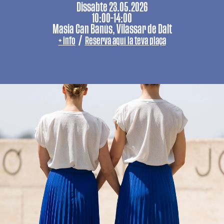
Dissabte 23.05.2026
10:00-14:00
Masia Can Banús, Vilassar de Dalt
/
+ info
Reserva aquí la teva plaça