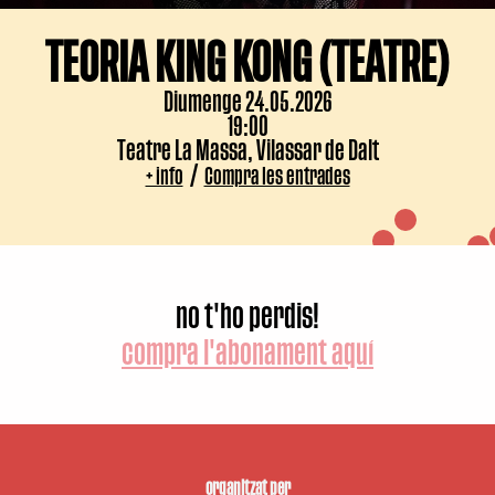
TEORIA KING KONG (TEATRE)
Diumenge 24.05.2026
19:00
Teatre La Massa, Vilassar de Dalt
/
+ info
Compra les entrades
no t'ho perdis!
compra l'abonament aquí
organitzat per