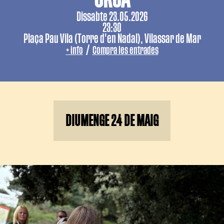
Dissabte 23.05.2026
23:30
Plaça Pau Vila (Torre d'en Nadal), Vilassar de Mar
/
+ info
Compra les entrades
DIUMENGE 24 DE MAIG