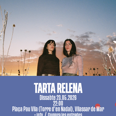
TARTA RELENA
Dissabte 23.05.2026
22:00
Plaça Pau Vila (Torre d'en Nadal), Vilassar de Mar
/
+ info
Compra les entrades